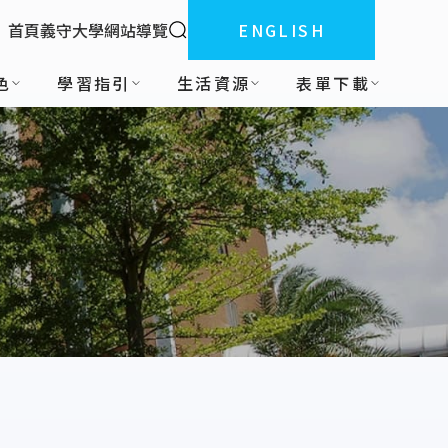
全站搜索
首頁
義守大學
網站導覽
ENGLISH
:::
色
學習指引
生活資源
表單下載