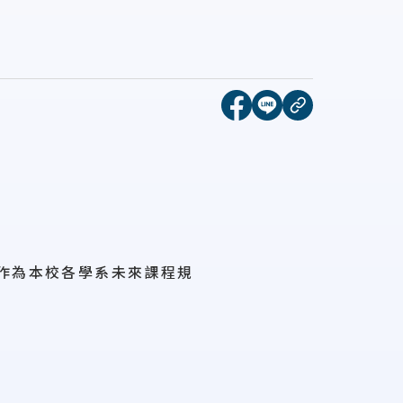
[另開新視窗]分享到face
[另開新視窗]分享到l
複製連結
作為本校各學系未來課程規