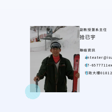
副教授兼系主任
拾已宇
聯絡資訊
anteater@is
07-6577711e
行政大樓01812