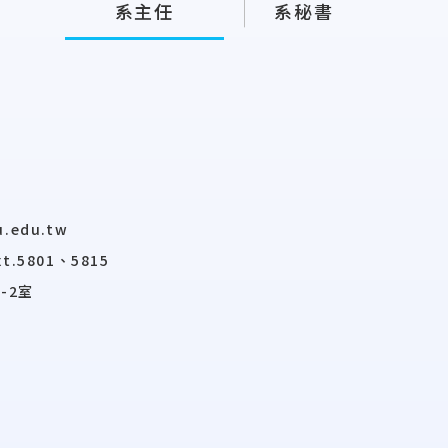
系主任
系秘書
u.edu.tw
xt.5801、5815
-2室