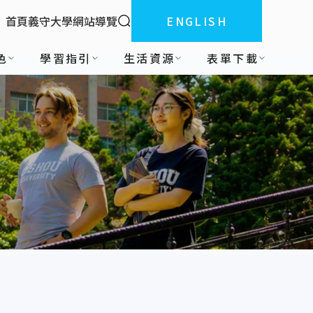
全站搜索
首頁
義守大學
網站導覽
ENGLISH
:::
色
學習指引
生活資源
表單下載