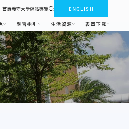
全站搜索
首頁
義守大學
網站導覽
ENGLISH
:::
色
學習指引
生活資源
表單下載