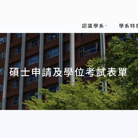
(所)
認識學系
學系特
碩士申請及學位考試表單